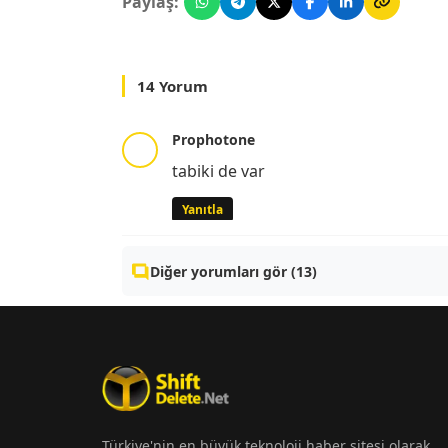
Paylaş:
14 Yorum
Prophotone
tabiki de var
Yanıtla
Diğer yorumları gör (13)
Türkiye'nin en büyük teknoloji haber sitesi olarak,