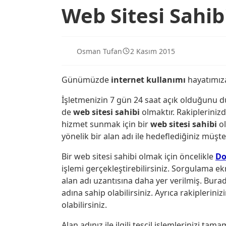
Web Sitesi Sahi
Osman Tufan
2 Kasım 2015
Günümüzde
internet kullanımı
hayatımıza
İşletmenizin 7 gün 24 saat açık olduğunu 
de
web sitesi
sahibi
olmaktır. Rakipleriniz
hizmet sunmak için bir
web
sitesi sahibi
ol
yönelik bir alan adı ile hedeflediğiniz müşter
Bir web sitesi sahibi olmak için öncelikle
Do
işlemi gerçekleştirebilirsiniz. Sorgulama ek
alan adı uzantısına daha yer verilmiş. Burad
adına sahip olabilirsiniz. Ayrıca rakiplerini
olabilirsiniz.
Alan adınız ile ilgili tescil işlemlerinizi t