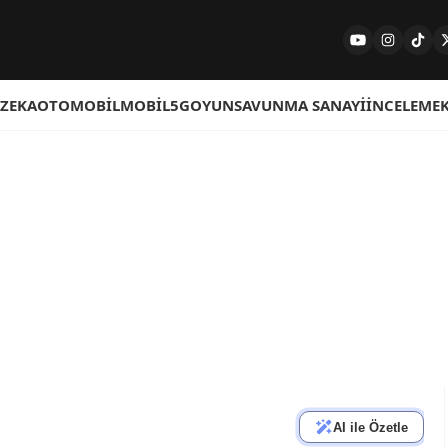
 ZEKA
OTOMOBIL
MOBIL
5G
OYUN
SAVUNMA SANAYI
İNCELEME
AI ile Özetle