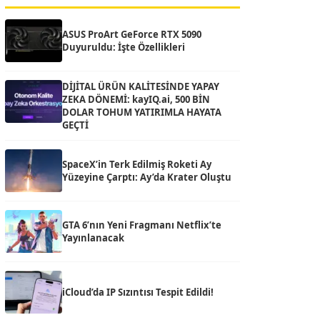
ASUS ProArt GeForce RTX 5090
Duyuruldu: İşte Özellikleri
DİJİTAL ÜRÜN KALİTESİNDE YAPAY
ZEKA DÖNEMİ: kayIQ.ai, 500 BİN
DOLAR TOHUM YATIRIMLA HAYATA
GEÇTİ
SpaceX’in Terk Edilmiş Roketi Ay
Yüzeyine Çarptı: Ay’da Krater Oluştu
GTA 6’nın Yeni Fragmanı Netflix’te
Yayınlanacak
iCloud’da IP Sızıntısı Tespit Edildi!