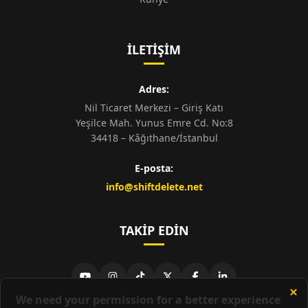
İLETIŞIM
Adres:
Nil Ticaret Merkezi – Giriş Katı
Yeşilce Mah. Yunus Emre Cd. No:8
34418 – Kâğıthane/İstanbul
E-posta:
info@shiftdelete.net
TAKIP EDIN