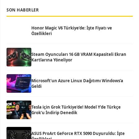
SON HABERLER
Honor Magic V6 Türkiye’de: İşte Fiyatı ve
Özellikleri
Steam Oyuncuları 16 GB VRAM Kapasiteli Ekran
Kartlarına Yöneliyor
Microsoft’un Azure Linux Dağıtımı Windows’a
Geldi
Tesla için Grok Türkiye’de! Model Y’de Türkçe
Grok’u İndirip Denedik
ASUS ProArt GeForce RTX 5090 Duyuruldu: İşte