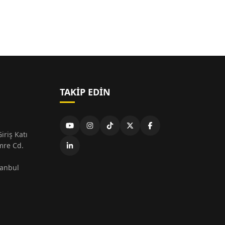
TAKIP EDIN
iriş Katı
mre Cd.
tanbul