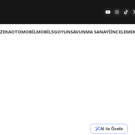
 ZEKA
OTOMOBIL
MOBIL
5G
OYUN
SAVUNMA SANAYI
İNCELEME
AI ile Özetle