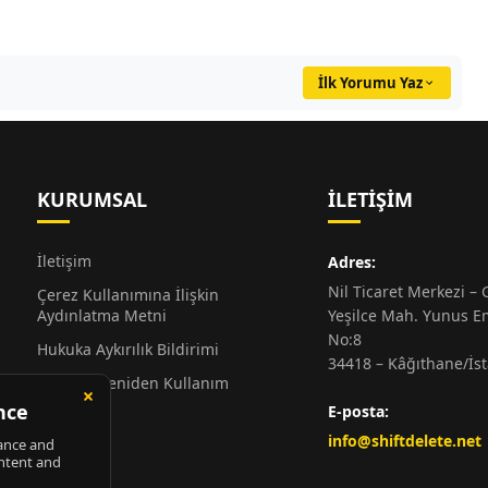
İlk Yorumu Yaz
KURUMSAL
İLETIŞIM
İletişim
Adres:
Nil Ticaret Merkezi – G
Çerez Kullanımına İlişkin
Aydınlatma Metni
Yeşilce Mah. Yunus E
No:8
Hukuka Aykırılık Bildirimi
34418 – Kâğıthane/İs
Alıntı ve Yeniden Kullanım
Hakkında
E-posta:
Künye
info@shiftdelete.net