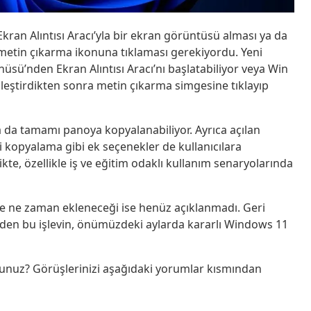
kran Alıntısı Aracı’yla bir ekran görüntüsü alması ya da
metin çıkarma ikonuna tıklaması gerekiyordu. Yeni
nüsü’nden Ekran Alıntısı Aracı’nı başlatabiliyor veya Win
inleştirdikten sonra metin çıkarma simgesine tıklayıp
a da tamamı panoya kopyalanabiliyor. Ayrıca açılan
 kopyalama gibi ek seçenekler de kullanıcılara
te, özellikle iş ve eğitim odaklı kullanım senaryolarında
me ne zaman ekleneceği ise henüz açıklanmadı. Geri
 eden bu işlevin, önümüzdeki aylarda kararlı Windows 11
sunuz? Görüşlerinizi aşağıdaki yorumlar kısmından