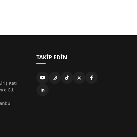
TAKIP EDIN
iriş Katı
mre Cd.
tanbul