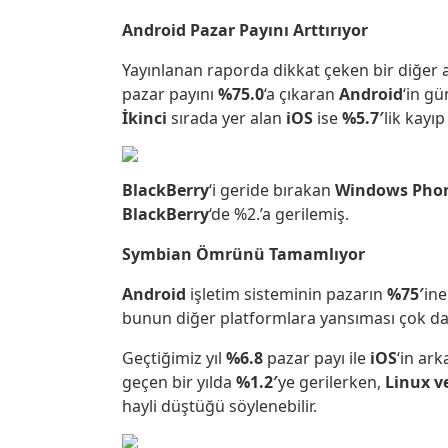
Android Pazar Payını Arttırıyor
Yayınlanan raporda dikkat çeken bir diğer a
pazar payını
%75.0
‘a çıkaran
Android
‘in g
İkinci
sırada yer alan
iOS
ise
%5.7′
lik kayıp
BlackBerry
‘i geride bırakan
Windows Pho
BlackBerry
‘de %2.’a gerilemiş.
Symbian Ömrünü Tamamlıyor
Android
işletim sisteminin pazarın
%75′
ine
bunun diğer platformlara yansıması çok da
Geçtiğimiz yıl
%6.8
pazar payı ile
iOS
‘in ar
geçen bir yılda
%1.2′
ye gerilerken,
Linux v
hayli düştüğü söylenebilir.