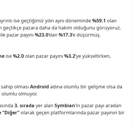
yrıntı ise geçtiğimiz yılın aynı döneminde
%59.1
olan
ün geçtikçe pazara daha da hakim olduğunu görüyoruz.
 ile pazar payını
%23.0
‘dan
%17.3
‘e düşürmüş.
ne
ise
%2.0
olan pazar payını
%3.2
‘ye yükseltirken,
 sahip olması
Android
adına olumlu bir gelişme olsa da
 olumlu olmuyor.
kasında
3. sırada
yer alan
Symbian
‘in pazar payı aradan
e “Diğer”
olarak geçen platformlarında pazar payının bir