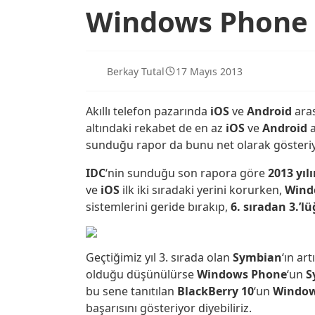
Windows Phone B
Berkay Tutal
17 Mayıs 2013
Akıllı telefon pazarında
iOS
ve
Android
aras
altındaki rekabet de en az
iOS
ve
Android
sunduğu rapor da bunu net olarak gösteriy
IDC
‘nin sunduğu son rapora göre
2013 yılı
ve
iOS
ilk iki sıradaki yerini korurken,
Wind
sistemlerini geride bırakıp,
6. sıradan 3.’l
Geçtiğimiz yıl 3. sırada olan
Symbian
‘ın ar
olduğu düşünülürse
Windows Phone
‘un
S
bu sene tanıtılan
BlackBerry 10
‘un
Window
başarısını gösteriyor diyebiliriz.