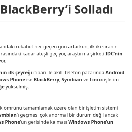
lackBerry’i Solladı
ındaki rekabet her geçen gün artarken, ilk iki sıranın
arasındaki kadar ateşli geçiyor, araştırma şirketi
IDC’nin
or.
nın ilk çeyreği
itibari ile akıllı telefon pazarında
Android
ows Phone
ise
BlackBerry
,
Symbian
ve
Linux
işletim
üğe
yükselmiş.
tık ömrünü tamamlamak üzere olan bir işletim sistemi
ymbian
‘ı geçmesi çok anormal bir durum değil ancak
s Phone
‘un gerisinde kalması
Windows Phone’un