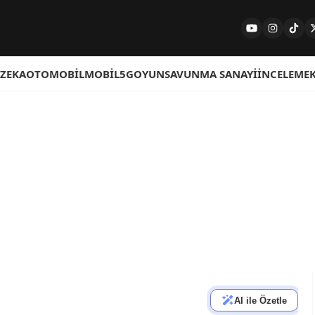
 ZEKA
OTOMOBIL
MOBIL
5G
OYUN
SAVUNMA SANAYI
İNCELEME
AI ile Özetle