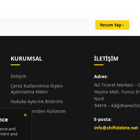
Yorum Yap
KURUMSAL
İLETIŞIM
İletişim
Adres:
Nil Ticaret Merkezi – G
Çerez Kullanımına İlişkin
Aydınlatma Metni
Yeşilce Mah. Yunus E
No:8
Hukuka Aykırılık Bildirimi
34418 – Kâğıthane/İs
Alıntı ve Yeniden Kullanım
Hakkında
E-posta:
Künye
info@shiftdelete.net