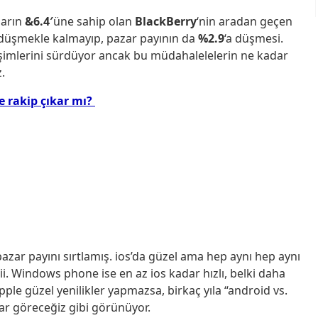
zarın
&6.4′
üne sahip olan
BlackBerry
‘nin aradan geçen
 düşmekle kalmayıp, pazar payının da
%2.9
‘a düşmesi.
şimlerini sürdüyor ancak bu müdahalelelerin ne kadar
.
’e rakip çıkar mı?
azar payını sırtlamış. ios’da güzel ama hep aynı hep aynı
abii. Windows phone ise en az ios kadar hızlı, belki daha
 Apple güzel yenilikler yapmazsa, birkaç yıla “android vs.
ar göreceğiz gibi görünüyor.