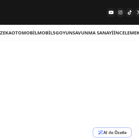
 ZEKA
OTOMOBIL
MOBIL
5G
OYUN
SAVUNMA SANAYI
İNCELEME
AI ile Özetle