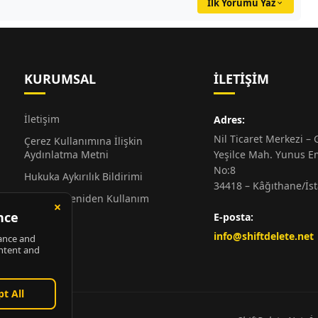
İlk Yorumu Yaz
KURUMSAL
İLETIŞIM
İletişim
Adres:
Nil Ticaret Merkezi – G
Çerez Kullanımına İlişkin
Aydınlatma Metni
Yeşilce Mah. Yunus E
No:8
Hukuka Aykırılık Bildirimi
34418 – Kâğıthane/İs
Alıntı ve Yeniden Kullanım
Hakkında
E-posta:
Künye
info@shiftdelete.net