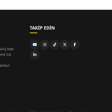
TAKIP EDIN
iriş Katı
mre Cd.
tanbul