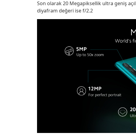
Son olarak 20 Megapiksellik ultra geniş açılı
diyafram değeri ise f/2.2