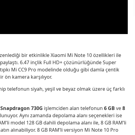
lediği bir etkinlikle Xiaomi Mi Note 10 özellikleri ile
le paylaştı. 6.47 inçlik Full HD+ çözünürlüğünde Super
a tıpkı Mi CC9 Pro modelinde olduğu gibi damla çentik
bir ön kamera karşılıyor.
p telefonun siyah, yeşil ve beyaz olmak üzere üç farklı
n
Snapdragon 730G
işlemciden alan telefonun
6 GB
ve
8
bulunuyor. Aynı zamanda depolama alanı seçenekleri ise
AM’li model 128 GB dahili depolama alanı ile, 8 GB RAM’li
atın alınabiliyor. 8 GB RAM’li versiyon Mi Note 10 Pro