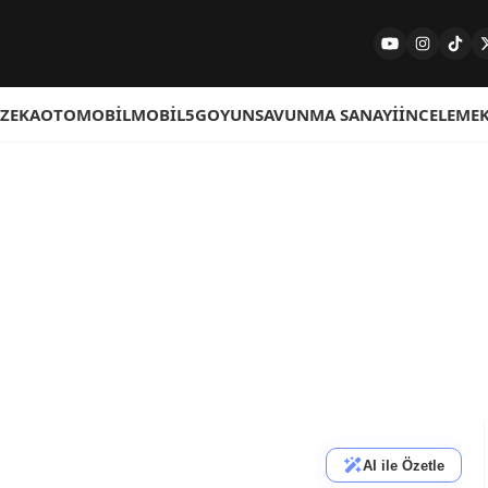
 ZEKA
OTOMOBIL
MOBIL
5G
OYUN
SAVUNMA SANAYI
İNCELEME
AI ile Özetle