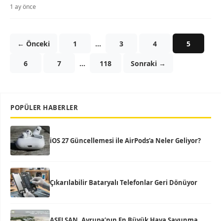
1 ay önce
← Önceki
1
…
3
4
5
6
7
…
118
Sonraki →
POPÜLER HABERLER
iOS 27 Güncellemesi ile AirPods’a Neler Geliyor?
Çıkarılabilir Bataryalı Telefonlar Geri Dönüyor
ASELSAN, Avrupa’nın En Büyük Hava Savunma