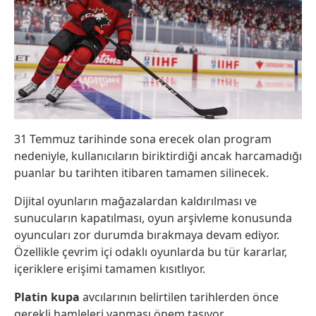
31 Temmuz tarihinde sona erecek olan program
nedeniyle, kullanıcıların biriktirdiği ancak harcamadığı
puanlar bu tarihten itibaren tamamen silinecek.
Dijital oyunların mağazalardan kaldırılması ve
sunucuların kapatılması, oyun arşivleme konusunda
oyuncuları zor durumda bırakmaya devam ediyor.
Özellikle çevrim içi odaklı oyunlarda bu tür kararlar,
içeriklere erişimi tamamen kısıtlıyor.
Platin kupa
avcılarının belirtilen tarihlerden önce
gerekli hamleleri yapması önem taşıyor.