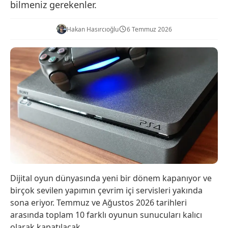
bilmeniz gerekenler.
Hakan Hasırcıoğlu
6 Temmuz 2026
Dijital oyun dünyasında yeni bir dönem kapanıyor ve
birçok sevilen yapımın çevrim içi servisleri yakında
sona eriyor. Temmuz ve Ağustos 2026 tarihleri
arasında toplam 10 farklı oyunun sunucuları kalıcı
olarak kapatılacak.