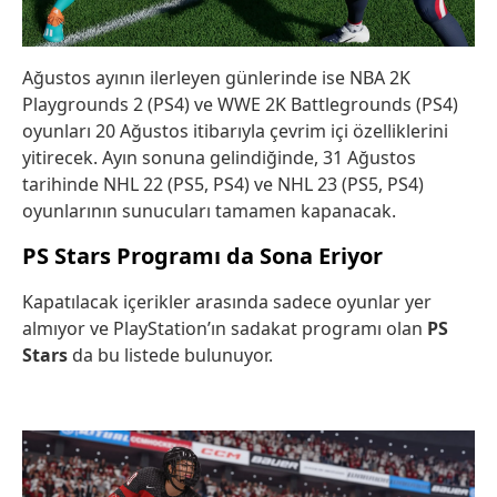
Ağustos ayının ilerleyen günlerinde ise NBA 2K
Playgrounds 2 (PS4) ve WWE 2K Battlegrounds (PS4)
oyunları 20 Ağustos itibarıyla çevrim içi özelliklerini
yitirecek. Ayın sonuna gelindiğinde, 31 Ağustos
tarihinde NHL 22 (PS5, PS4) ve NHL 23 (PS5, PS4)
oyunlarının sunucuları tamamen kapanacak.
PS Stars Programı da Sona Eriyor
Kapatılacak içerikler arasında sadece oyunlar yer
almıyor ve PlayStation’ın sadakat programı olan
PS
Stars
da bu listede bulunuyor.