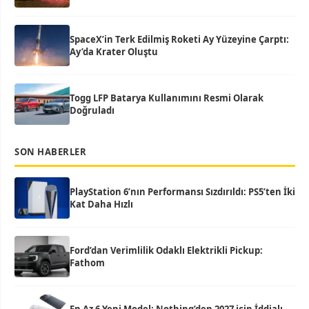
SpaceX’in Terk Edilmiş Roketi Ay Yüzeyine Çarptı:
Ay’da Krater Oluştu
Togg LFP Batarya Kullanımını Resmi Olarak
Doğruladı
SON HABERLER
PlayStation 6’nın Performansı Sızdırıldı: PS5’ten İki
Kat Daha Hızlı
Ford’dan Verimlilik Odaklı Elektrikli Pickup:
Fathom