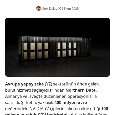
Mert Dolay
4 Ekim 2025
Avrupa yapay zeka
(YZ) sektörünün önde gelen
bulut hizmeti sağlayıcılarından
Northern Data
,
Almanya ve İsveç’te düzenlenen operasyonlarla
sarsıldı. Şirketin, yaklaşık
400 milyon avro
değerindeki NVIDIA YZ çiplerini alırken elde ettiği
100
milyon avroluk KDV indirimini
kötüye kullandığı ve