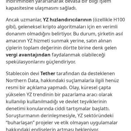
indiriminden yararlanarak devasa bir bilgi işlem
kapasitesine ulaşmasını sağladı.
Ancak uzmanlar,
YZ hızlandırıcılarının
(özellikle H100
gibi), geleneksel kripto algoritmaları için en verimli
donanım olmadığını belirtiyor. Bu durum, şirketin asıl
amacının YZ hizmeti sunmak yerine, satın alınan
çiplerin toplam değerinin dörtte birine denk gelen
vergi avantajından
faydalanmak olabileceği
spekülasyonlarını güçlendiriyor.
Stablecoin devi
Tether
tarafından da desteklenen
Northern Data, hakkındaki suçlamalarla ilgili henüz
resmi bir açıklama yapmadı. Olay, küresel çapta
yükselen YZ trendinin bir pazarlama aracı olarak
kullanılıp kullanılmadığı ve devlet teşviklerinin
denetimi konularında ciddi tartışmalar başlattı.
Soruşturmanın derinleşmesiyle, YZ sektöründeki
“buharlaşan” projeler ve etik olmayan uygulamalar
hakkındaki endişelerin artması bekleniyor.