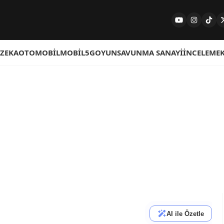
 ZEKA
OTOMOBIL
MOBIL
5G
OYUN
SAVUNMA SANAYI
İNCELEME
AI ile Özetle