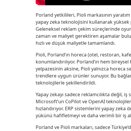
Porland yetkilileri, Pioli markasının yaratım
yapay zeka teknolojisini kullanarak yüksek 
Geleneksel reklam çekim süreçlerinde oyunc
zaman ve maliyet gerektiren aşamalar bul
hızlı ve düşük maliyetle tamamlandı.
Pioli, Porland’ın horeca (otel, restoran, kaf
konumlandırılıyor. Porland’ın hem bireyse
yelpazesinin aksine, Pioli yalnızca horeca s
trendlere uygun ürünler sunuyor. Bu bağlam
teknolojilerle şekillendirildi.
Yapay zekayı sadece reklamcılıkta değil, iş
Microsoft’un CoPilot ve OpenAI teknolojile
hızlandırıyor. ERP sistemlerini yapay zeka de
yükünü hafifletmeyi ve daha verimli bir iş ak
Porland ve Pioli markaları, sadece Türkiye