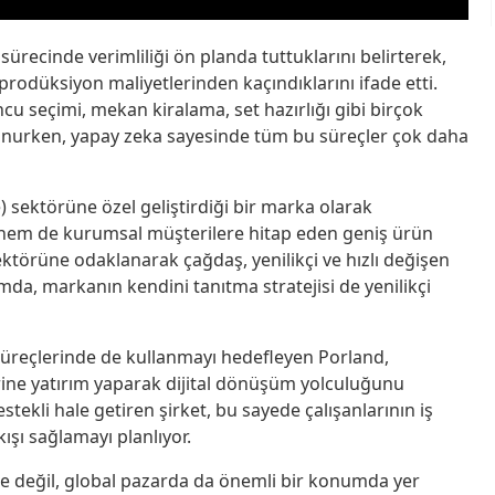
 sürecinde verimliliği ön planda tuttuklarını belirterek,
prodüksiyon maliyetlerinden kaçındıklarını ifade etti.
u seçimi, mekan kiralama, set hazırlığı gibi birçok
unurken, yapay zeka sayesinde tüm bu süreçler çok daha
e) sektörüne özel geliştirdiği bir marka olarak
l hem de kurumsal müşterilere hitap eden geniş ürün
ektörüne odaklanarak çağdaş, yenilikçi ve hızlı değişen
da, markanın kendini tanıtma stratejisi de yenilikçi
 süreçlerinde de kullanmayı hedefleyen Porland,
rine yatırım yaparak dijital dönüşüm yolculuğunu
stekli hale getiren şirket, bu sayede çalışanlarının iş
ışı sağlamayı planlıyor.
’de değil, global pazarda da önemli bir konumda yer