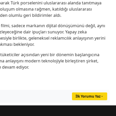
yaparak Türk porselenini uluslararası alanda tanıtmaya
 oluşum olmasına rağmen, katıldığı uluslararası
den olumlu geri bildirimler aldı.
m filmi, sadece markanın dijital dönüşümünü değil, aynı
zleyeceğine dair ipuçları sunuyor. Yapay zeka
yle birlikte, geleneksel reklamcılık anlayışının yerini
akması bekleniyor.
üketiciler açısından yeni bir dönemin başlangıcına
a anlayışını modern teknolojiyle birleştiren şirket,
e devam ediyor.
İlk Yorumu Yaz