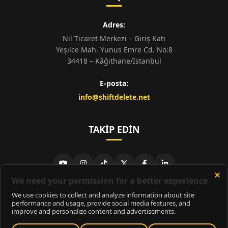
Adres:
Nil Ticaret Merkezi – Giriş Katı
Yeşilce Mah. Yunus Emre Cd. No:8
34418 – Kâğıthane/İstanbul
E-posta:
info@shiftdelete.net
TAKIP EDIN
© 2026
ShiftDelete.Net
- Tüm hakları saklıdır.