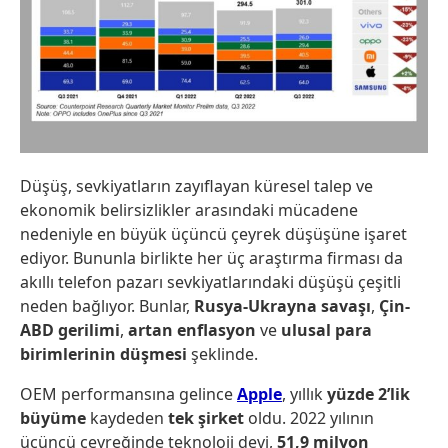
Düşüş, sevkiyatların zayıflayan küresel talep ve
ekonomik belirsizlikler arasındaki mücadene
nedeniyle en büyük üçüncü çeyrek düşüşüne işaret
ediyor. Bununla birlikte her üç araştırma firması da
akıllı telefon pazarı sevkiyatlarındaki düşüşü çeşitli
neden bağlıyor. Bunlar,
Rusya-Ukrayna savaşı
,
Çin-
ABD gerilimi
,
artan enflasyon
ve
ulusal para
birimlerinin düşmesi
şeklinde.
OEM performansına gelince
Apple
, yıllık
yüzde 2’lik
büyüme
kaydeden
tek şirket
oldu. 2022 yılının
üçüncü çeyreğinde teknoloji devi,
51,9 milyon