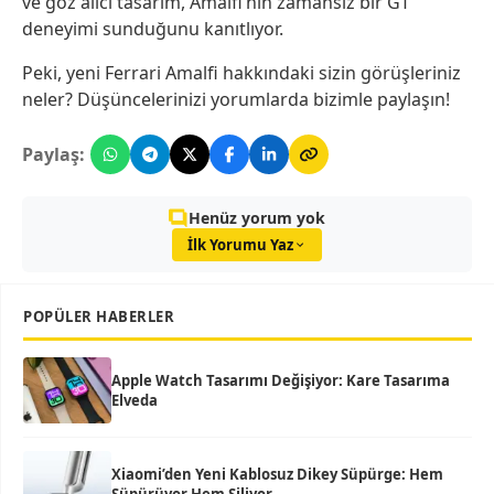
ve göz alıcı tasarım, Amalfi’nin zamansız bir GT
deneyimi sunduğunu kanıtlıyor.
Peki, yeni Ferrari Amalfi hakkındaki sizin görüşleriniz
neler? Düşüncelerinizi yorumlarda bizimle paylaşın!
Paylaş:
Henüz yorum yok
İlk Yorumu Yaz
POPÜLER HABERLER
Apple Watch Tasarımı Değişiyor: Kare Tasarıma
Elveda
Xiaomi’den Yeni Kablosuz Dikey Süpürge: Hem