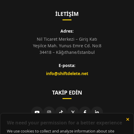
İLETIŞIM
Adres:
Nil Ticaret Merkezi – Giriş Katı
Yeşilce Mah. Yunus Emre Cd. No:8
34418 – Kâğıthane/İstanbul
E-posta:
info@shiftdelete.net
TAKIP EDIN