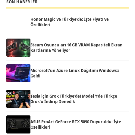
SON HABERLER
Honor Magic V6 Türkiye’de: İşte Fiyatı ve
Özellikleri
Steam Oyuncuları 16 GB VRAM Kapasiteli Ekran
Kartlarına Yöneliyor
Microsoft’un Azure Linux Dağıtımı Windows’a
Geldi
Tesla için Grok Türkiye’de! Model Y’de Türkçe
Grok’u İndirip Denedik
ASUS ProArt GeForce RTX 5090 Duyuruldu: İşte
Özellikleri