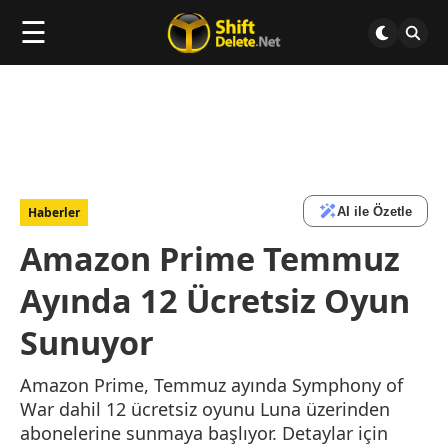
☰
AI ile Özetle
Haberler
Amazon Prime Temmuz
Ayında 12 Ücretsiz Oyun
Sunuyor
Amazon Prime, Temmuz ayında Symphony of
War dahil 12 ücretsiz oyunu Luna üzerinden
abonelerine sunmaya başlıyor. Detaylar için