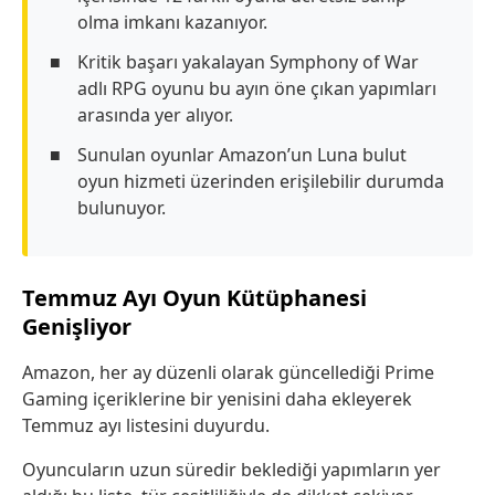
olma imkanı kazanıyor.
Kritik başarı yakalayan Symphony of War
adlı RPG oyunu bu ayın öne çıkan yapımları
arasında yer alıyor.
Sunulan oyunlar Amazon’un Luna bulut
oyun hizmeti üzerinden erişilebilir durumda
bulunuyor.
Temmuz Ayı Oyun Kütüphanesi
Genişliyor
Amazon, her ay düzenli olarak güncellediği Prime
Gaming içeriklerine bir yenisini daha ekleyerek
Temmuz ayı listesini duyurdu.
Oyuncuların uzun süredir beklediği yapımların yer