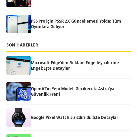
PS5 Pro için PSSR 2.0 Güncellemesi Yolda: Tüm
Oyunlara Geliyor
SON HABERLER
Microsoft Edge’den Reklam Engelleyicilerine
Engel: İşte Detaylar
OpenAI’ın Yeni Modeli Gecikecek: Astra’ya
Güvenlik Freni
Google Pixel Watch 5 Sızdırıldı: İşte Detaylar