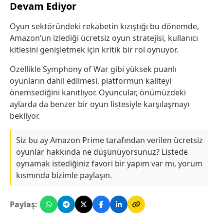
Devam Ediyor
Oyun sektöründeki rekabetin kızıştığı bu dönemde,
Amazon’un izlediği ücretsiz oyun stratejisi, kullanıcı
kitlesini genişletmek için kritik bir rol oynuyor.
Özellikle Symphony of War gibi yüksek puanlı
oyunların dahil edilmesi, platformun kaliteyi
önemsediğini kanıtlıyor. Oyuncular, önümüzdeki
aylarda da benzer bir oyun listesiyle karşılaşmayı
bekliyor.
Siz bu ay Amazon Prime tarafından verilen ücretsiz
oyunlar hakkında ne düşünüyorsunuz? Listede
oynamak istediğiniz favori bir yapım var mı, yorum
kısmında bizimle paylaşın.
Paylaş: