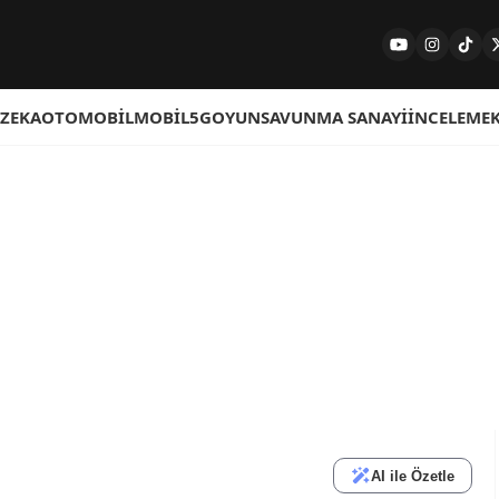
 ZEKA
OTOMOBIL
MOBIL
5G
OYUN
SAVUNMA SANAYI
İNCELEME
AI ile Özetle