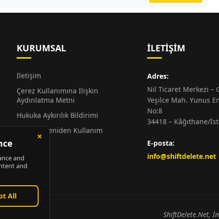
KURUMSAL
İLETIŞIM
İletişim
Adres:
Nil Ticaret Merkezi – G
Çerez Kullanımına İlişkin
Aydınlatma Metni
Yeşilce Mah. Yunus E
No:8
Hukuka Aykırılık Bildirimi
34418 – Kâğıthane/İs
Alıntı ve Yeniden Kullanım
Hakkında
E-posta:
Künye
info@shiftdelete.net
ShiftDelete.Net, İ