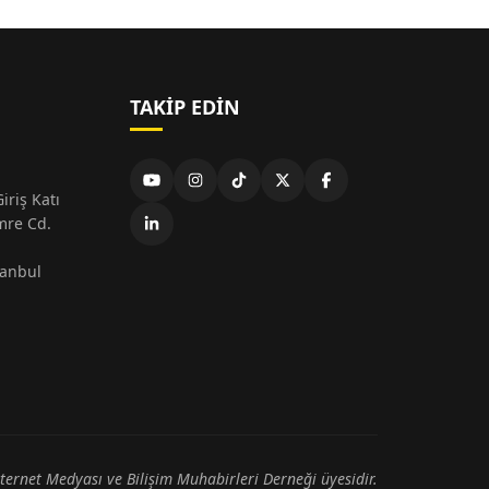
TAKIP EDIN
iriş Katı
mre Cd.
tanbul
nternet Medyası ve Bilişim Muhabirleri Derneği üyesidir.