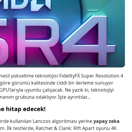
esil yükseltme teknolojisi FidelityFX Super Resolution 4
göre görüntü kalitesinde ciddi bir ilerleme sunuyor
PU’larıyla uyumlu çalışacak. Ne yazık ki, teknolojiyi
 donanım grubuna odaklıyor. İşte ayrıntılar…
ne hitap edecek!
lerde kullanılan Lanczos algoritması yerine
yapay zeka
lim. İlk testlerde, Ratchet & Clank: Rift Apart oyunu 4K