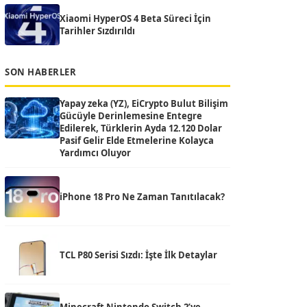
Xiaomi HyperOS 4 Beta Süreci İçin
Tarihler Sızdırıldı
SON HABERLER
Yapay zeka (YZ), EiCrypto Bulut Bilişim
Gücüyle Derinlemesine Entegre
Edilerek, Türklerin Ayda 12.120 Dolar
Pasif Gelir Elde Etmelerine Kolayca
Yardımcı Oluyor
iPhone 18 Pro Ne Zaman Tanıtılacak?
TCL P80 Serisi Sızdı: İşte İlk Detaylar