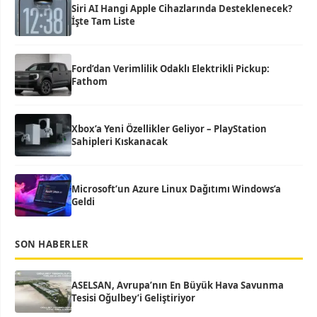
Siri AI Hangi Apple Cihazlarında Desteklenecek?
İşte Tam Liste
Ford’dan Verimlilik Odaklı Elektrikli Pickup:
Fathom
Xbox’a Yeni Özellikler Geliyor – PlayStation
Sahipleri Kıskanacak
Microsoft’un Azure Linux Dağıtımı Windows’a
Geldi
SON HABERLER
ASELSAN, Avrupa’nın En Büyük Hava Savunma
Tesisi Oğulbey’i Geliştiriyor