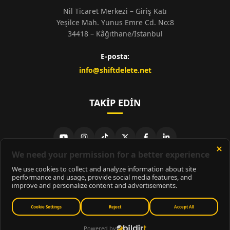
Nil Ticaret Merkezi – Giriş Katı
Yeşilce Mah. Yunus Emre Cd. No:8
34418 – Kâğıthane/İstanbul
E-posta:
info@shiftdelete.net
TAKIP EDIN
© 2026
ShiftDelete.Net
- Tüm hakları saklıdır.
ShiftDelete.Net, İnternet Medyası ve Bilişim Muhabirleri Derneği
üyesidir.