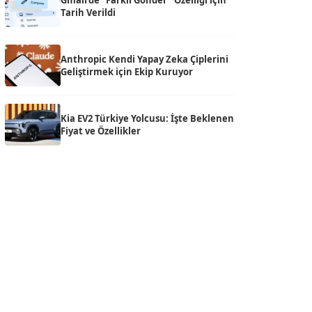
Gmail’de “Farklı Gönder” Özelliği için
Tarih Verildi
Anthropic Kendi Yapay Zeka Çiplerini
Geliştirmek için Ekip Kuruyor
Kia EV2 Türkiye Yolcusu: İşte Beklenen
Fiyat ve Özellikler