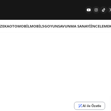
 ZEKA
OTOMOBIL
MOBIL
5G
OYUN
SAVUNMA SANAYI
İNCELEME
AI ile Özetle