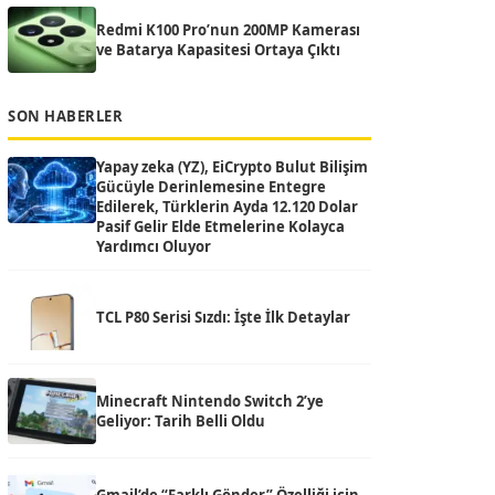
Redmi K100 Pro’nun 200MP Kamerası
ve Batarya Kapasitesi Ortaya Çıktı
SON HABERLER
Yapay zeka (YZ), EiCrypto Bulut Bilişim
Gücüyle Derinlemesine Entegre
Edilerek, Türklerin Ayda 12.120 Dolar
Pasif Gelir Elde Etmelerine Kolayca
Yardımcı Oluyor
TCL P80 Serisi Sızdı: İşte İlk Detaylar
Minecraft Nintendo Switch 2’ye
Geliyor: Tarih Belli Oldu