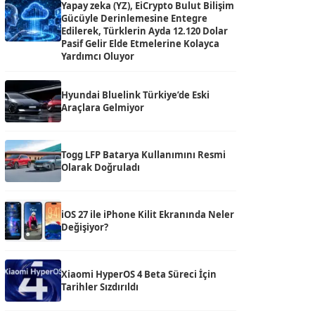
Yapay zeka (YZ), EiCrypto Bulut Bilişim
Gücüyle Derinlemesine Entegre
Edilerek, Türklerin Ayda 12.120 Dolar
Pasif Gelir Elde Etmelerine Kolayca
Yardımcı Oluyor
Hyundai Bluelink Türkiye’de Eski
Araçlara Gelmiyor
Togg LFP Batarya Kullanımını Resmi
Olarak Doğruladı
iOS 27 ile iPhone Kilit Ekranında Neler
Değişiyor?
Xiaomi HyperOS 4 Beta Süreci İçin
Tarihler Sızdırıldı