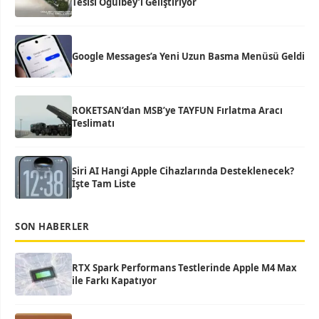
Tesisi Oğulbey’i Geliştiriyor
Google Messages’a Yeni Uzun Basma Menüsü Geldi
ROKETSAN’dan MSB’ye TAYFUN Fırlatma Aracı
Teslimatı
Siri AI Hangi Apple Cihazlarında Desteklenecek?
İşte Tam Liste
SON HABERLER
RTX Spark Performans Testlerinde Apple M4 Max
ile Farkı Kapatıyor