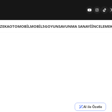
 ZEKA
OTOMOBIL
MOBIL
5G
OYUN
SAVUNMA SANAYI
İNCELEME
AI ile Özetle