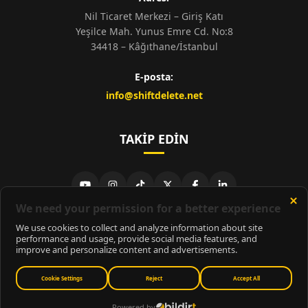
Nil Ticaret Merkezi – Giriş Katı
Yeşilce Mah. Yunus Emre Cd. No:8
34418 – Kâğıthane/İstanbul
E-posta:
info@shiftdelete.net
TAKIP EDIN
© 2026
ShiftDelete.Net
- Tüm hakları saklıdır.
ShiftDelete.Net, İnternet Medyası ve Bilişim Muhabirleri Derneği
üyesidir.