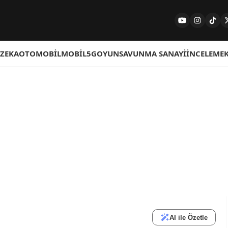
 ZEKA
OTOMOBIL
MOBIL
5G
OYUN
SAVUNMA SANAYI
İNCELEME
AI ile Özetle