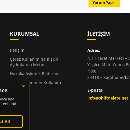
Yorum Yap
KURUMSAL
İLETIŞIM
İletişim
Adres:
Nil Ticaret Merkezi – G
Çerez Kullanımına İlişkin
Aydınlatma Metni
Yeşilce Mah. Yunus E
No:8
Hukuka Aykırılık Bildirimi
34418 – Kâğıthane/İs
Alıntı ve Yeniden Kullanım
Hakkında
E-posta:
Künye
info@shiftdelete.net