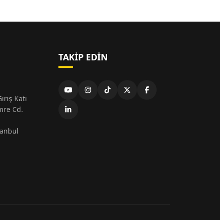
TAKIP EDIN
iriş Katı
mre Cd.
tanbul