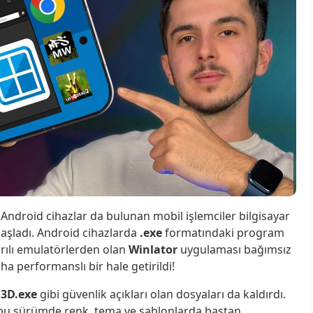
ık Android cihazlar da bulunan mobil işlemciler bilgisayar
aşladı. Android cihazlarda
.exe
formatındaki program
rılı emulatörlerden olan
Winlator
uygulaması bağımsız
ha performanslı bir hale getirildi!
D3D.exe
gibi güvenlik açıkları olan dosyaları da kaldırdı.
a bu sürümde renk, tema ve şablonlarda baştan