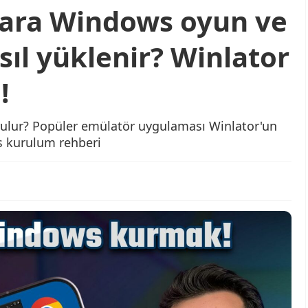
lara Windows oyun ve
ıl yüklenir? Winlator
!
rulur? Popüler emülatör uygulaması Winlator'un
s kurulum rehberi