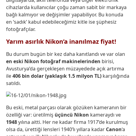
Bilgisayarda, akllı telefonda veya diğer elektronik
cihazlarda kullanıcılar çoğu zaman sabit bir markaya
bağlı kalmıyor ve değişimler yapabiliyor. Bu konuda
en ‘sadık’ kabul edebileceğimiz kitle ise şüphesiz
fotoğrafçılar.
Yarım asırlık Nikon’a inanılmaz fiyat!
Bu durum bugün bir kez daha kanıtlandı ve var olan
en eski Nikon fotoğraf makinelerinden
birisi,
Avusturya’da gerçekleşen müzayedede açık artırma
ile
406 bin dolar (yaklaşık 1.5 milyon TL)
karşılığında
satıldı.
Bu eski, metal parçası olarak gözüken kameranın bir
özelliği var: üretilmiş
üçüncü Nikon
kameraydı ve
1948
yılına aitti. Her ne kadar firma 1917’de kurulmuş
olsa da, ürettiği lensleri 1940’lı yıllara kadar
Canon
‘a