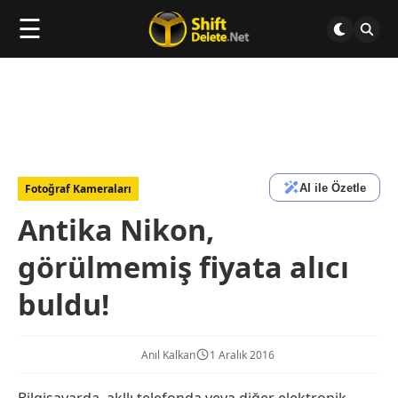
☰
AI ile Özetle
Fotoğraf Kameraları
Antika Nikon,
görülmemiş fiyata alıcı
buldu!
Anıl Kalkan
1 Aralık 2016