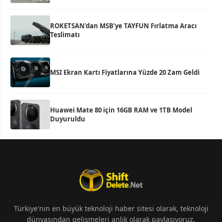
ROKETSAN’dan MSB’ye TAYFUN Fırlatma Aracı
Teslimatı
MSI Ekran Kartı Fiyatlarına Yüzde 20 Zam Geldi
Huawei Mate 80 için 16GB RAM ve 1TB Model
Duyuruldu
Türkiye'nin en büyük teknoloji haber sitesi olarak, teknoloji
dünyasından gelişmeleri anlık olarak paylaşıyoruz.