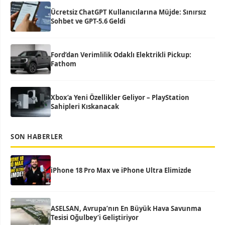
Ücretsiz ChatGPT Kullanıcılarına Müjde: Sınırsız
Sohbet ve GPT-5.6 Geldi
Ford’dan Verimlilik Odaklı Elektrikli Pickup:
Fathom
Xbox’a Yeni Özellikler Geliyor – PlayStation
Sahipleri Kıskanacak
SON HABERLER
iPhone 18 Pro Max ve iPhone Ultra Elimizde
ASELSAN, Avrupa’nın En Büyük Hava Savunma
Tesisi Oğulbey’i Geliştiriyor