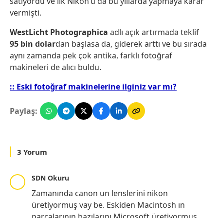
satıyordu ve ilk Nikon’u da bu yıllarda yapmaya karar
vermişti.
WestLicht Photographica
adlı açık artırmada teklif
95 bin dolar
dan başlasa da, giderek arttı ve bu sırada
aynı zamanda pek çok antika, farklı fotoğraf
makineleri de alıcı buldu.
:: Eski fotoğraf makinelerine ilginiz var mı?
Paylaş:
3 Yorum
SDN Okuru
Zamanında canon un lenslerini nikon
üretiyormuş vay be. Eskiden Macintosh ın
parçalarının bazılarını Microsoft üretiyormuş.