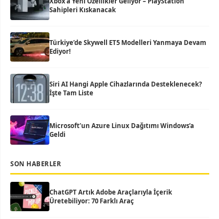
Xbox’a Yeni Özellikler Geliyor – PlayStation
Sahipleri Kıskanacak
Türkiye’de Skywell ET5 Modelleri Yanmaya Devam
Ediyor!
Siri AI Hangi Apple Cihazlarında Desteklenecek?
İşte Tam Liste
Microsoft’un Azure Linux Dağıtımı Windows’a
Geldi
SON HABERLER
ChatGPT Artık Adobe Araçlarıyla İçerik
Üretebiliyor: 70 Farklı Araç