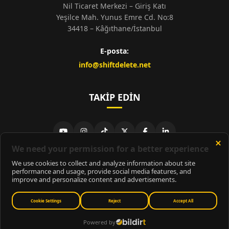
Nil Ticaret Merkezi – Giriş Katı
Yeşilce Mah. Yunus Emre Cd. No:8
34418 – Kâğıthane/İstanbul
E-posta:
info@shiftdelete.net
TAKIP EDIN
© 2026
ShiftDelete.Net
- Tüm hakları saklıdır.
ShiftDelete.Net, İnternet Medyası ve Bilişim Muhabirleri Derneği
üyesidir.