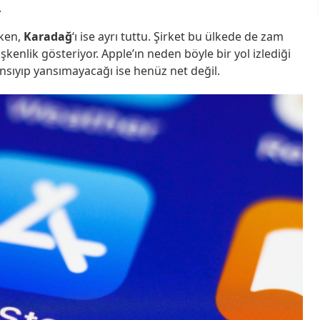
.
rken,
Karadağ
‘ı ise ayrı tuttu. Şirket bu ülkede de zam
işkenlik gösteriyor. Apple’ın neden böyle bir yol izlediği
nsıyıp yansımayacağı ise henüz net değil.