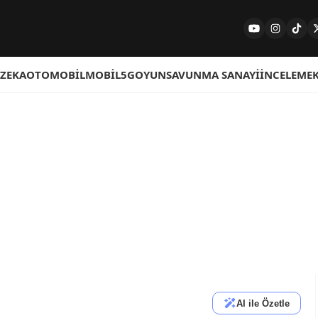
 ZEKA
OTOMOBIL
MOBIL
5G
OYUN
SAVUNMA SANAYI
İNCELEME
AI ile Özetle