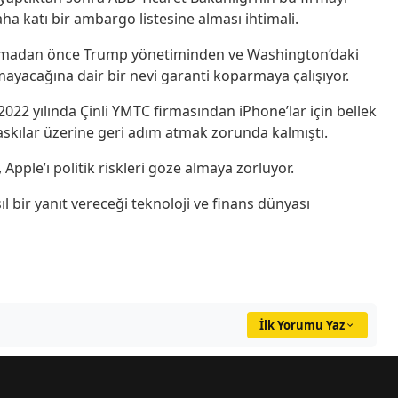
 daha katı bir ambargo listesine alması ihtimali.
lamadan önce Trump yönetiminden ve Washington’daki
nmayacağına dair bir nevi garanti koparmaya çalışıyor.
022 yılında Çinli YMTC firmasından iPhone’lar için bellek
askılar üzerine geri adım atmak zorunda kalmıştı.
 Apple’ı politik riskleri göze almaya zorluyor.
l bir yanıt vereceği teknoloji ve finans dünyası
İlk Yorumu Yaz