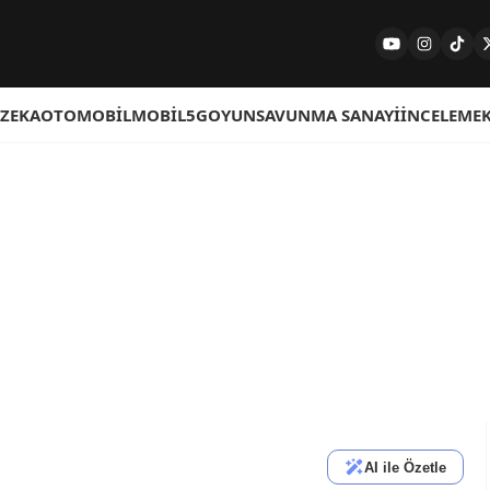
 ZEKA
OTOMOBIL
MOBIL
5G
OYUN
SAVUNMA SANAYI
İNCELEME
AI ile Özetle