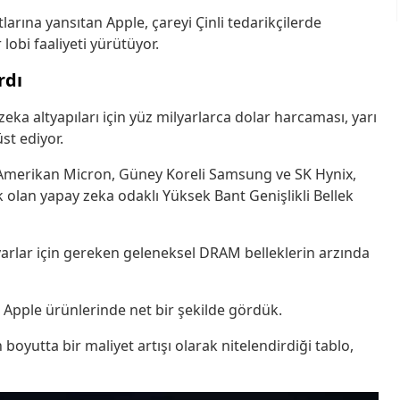
arına yansıtan Apple, çareyi Çinli tedarikçilerde
obi faaliyeti yürütüyor.
rdı
 zeka altyapıları için yüz milyarlarca dolar harcaması, yarı
st ediyor.
n Amerikan Micron, Güney Koreli Samsung ve SK Hynix,
 olan yapay zeka odaklı Yüksek Bant Genişlikli Bellek
sayarlar için gereken geleneksel DRAM belleklerin arzında
 Apple ürünlerinde net bir şekilde gördük.
oyutta bir maliyet artışı olarak nitelendirdiği tablo,