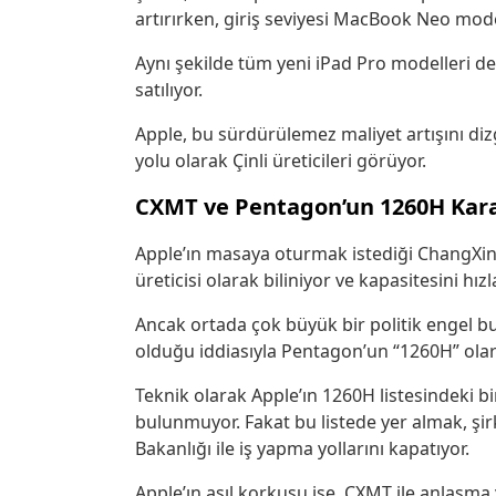
artırırken, giriş seviyesi MacBook Neo mod
Aynı şekilde tüm yeni iPad Pro modelleri de
satılıyor.
Apple, bu sürdürülemez maliyet artışını dizg
yolu olarak Çinli üreticileri görüyor.
CXMT ve Pentagon’un 1260H Kara
Apple’ın masaya oturmak istediği ChangXi
üreticisi olarak biliniyor ve kapasitesini h
Ancak ortada çok büyük bir politik engel b
olduğu iddiasıyla Pentagon’un “1260H” olarak 
Teknik olarak Apple’ın 1260H listesindeki bi
bulunmuyor.
Fakat bu listede yer almak, şir
Bakanlığı ile iş yapma yollarını kapatıyor.
Apple’ın asıl korkusu ise, CXMT ile anlaşma