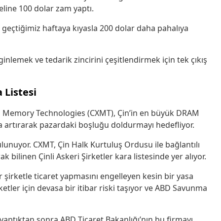
eline 100 dolar zam yaptı.
 geçtiğimiz haftaya kıyasla 200 dolar daha pahalıya
inlemek ve tedarik zincirini çeşitlendirmek için tek çıkış
 Listesi
n Memory Technologies (CXMT), Çin’in en büyük DRAM
ızla artırarak pazardaki boşluğu doldurmayı hedefliyor.
ulunuyor.
CXMT, Çin Halk Kurtuluş Ordusu ile bağlantılı
bilinen Çinli Askeri Şirketler kara listesinde yer alıyor.
r şirketle ticaret yapmasını engelleyen kesin bir yasa
ketler için devasa bir itibar riski taşıyor ve ABD Savunma
 yaptıktan sonra ABD Ticaret Bakanlığı’nın bu firmayı