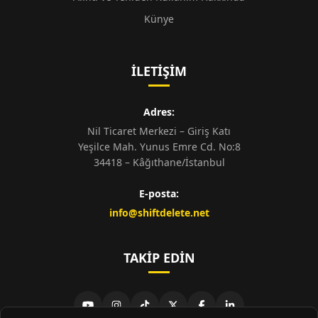
Künye
İLETIŞIM
Adres:
Nil Ticaret Merkezi – Giriş Katı
Yeşilce Mah. Yunus Emre Cd. No:8
34418 – Kâğıthane/İstanbul
E-posta:
info@shiftdelete.net
TAKIP EDIN