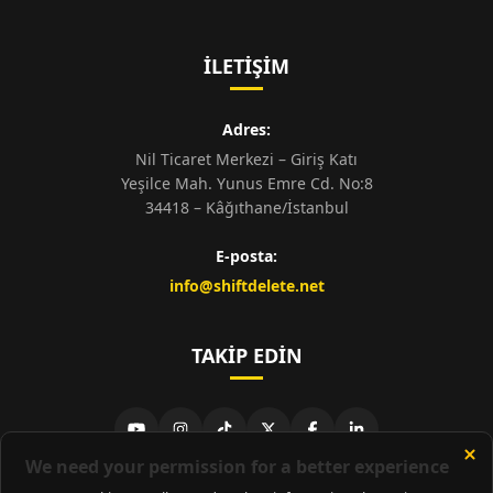
İLETIŞIM
Adres:
Nil Ticaret Merkezi – Giriş Katı
Yeşilce Mah. Yunus Emre Cd. No:8
34418 – Kâğıthane/İstanbul
E-posta:
info@shiftdelete.net
TAKIP EDIN