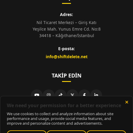
Adres:
Nil Ticaret Merkezi – Giriş Katı
Yeşilce Mah. Yunus Emre Cd. No:8
34418 – Kâğıthane/İstanbul
E-posta:
info@shiftdelete.net
TAKIP EDIN
© 2026
ShiftDelete.Net
- Tüm hakları saklıdır.