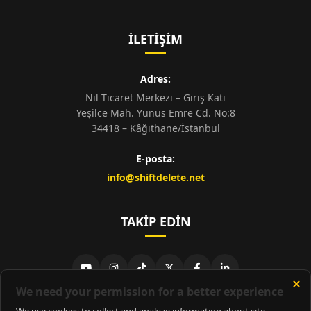
İLETIŞIM
Adres:
Nil Ticaret Merkezi – Giriş Katı
Yeşilce Mah. Yunus Emre Cd. No:8
34418 – Kâğıthane/İstanbul
E-posta:
info@shiftdelete.net
TAKIP EDIN