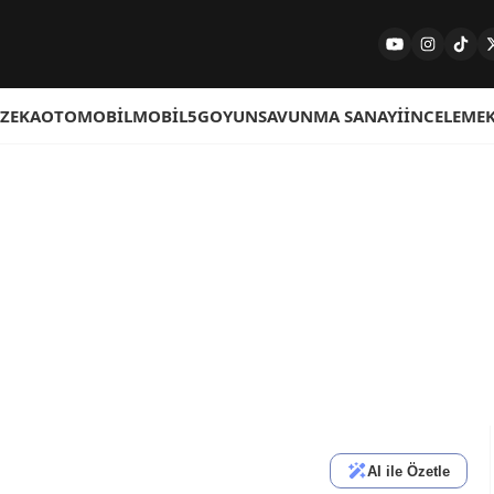
 ZEKA
OTOMOBIL
MOBIL
5G
OYUN
SAVUNMA SANAYI
İNCELEME
AI ile Özetle