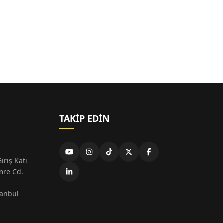
TAKIP EDIN
iriş Katı
mre Cd.
tanbul