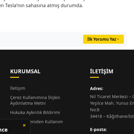
n Tesla’nın sahasına atmış durumda.
İlk Yorumu Yaz
KURUMSAL
İLETIŞIM
İletişim
Adres:
Nil Ticaret Merkezi – G
Çerez Kullanımına İlişkin
Aydınlatma Metni
Yeşilce Mah. Yunus E
No:8
Hukuka Aykırılık Bildirimi
34418 – Kâğıthane/İs
Alıntı ve Yeniden Kullanım
Hakkında
E-posta: