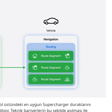
yol üstündeki en uygun Supercharger duraklarını
iyor. Teknik bariyerlerin bu şekilde aşılması ile