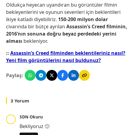
Oldukça heyecan uyandıran bu görüntüler filmin
bekleyenlerini ve oyunun sevenleri için beklentileri
ikiye katladı diyebiliriz.
150-200 milyon dolar
civarında bir bütçe ayrılan
Assassin’s Creed filminin,
2016’nın sonuna doğru beyaz perdedeki
yerini
alması
bekleniyor.
::
Assassin’s Creed filminden beklentileriniz nasıl?
Yeni film görüntülerini nasıl buldunuz?
Paylaş:
3 Yorum
SDN Okuru
Bekliyoruz 🙂