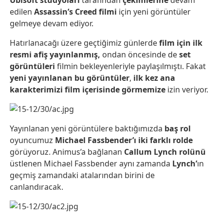
Ubisoft
stüdyoları
tarafından
çekimlerine
devam
edilen
Assassin’s Creed filmi
için yeni görüntüler
gelmeye devam ediyor.
Hatırlanacağı üzere geçtiğimiz günlerde
film için ilk
resmi afiş yayınlanmış,
ondan öncesinde de
set
görüntüleri
filmin bekleyenleriyle paylaşılmıştı. Fakat
yeni yayınlanan bu görüntüler
,
ilk kez ana
karakterimizi film içerisinde görmemize
izin veriyor.
Yayınlanan yeni görüntülere baktığımızda
baş rol
oyuncumuz
Michael Fassbender’ı iki farklı rolde
görüyoruz. Animus’a bağlanan
Callum Lynch rolünü
üstlenen Michael Fassbender aynı zamanda
Lynch’
ın
geçmiş zamandaki atalarından birini de
canlandıracak.