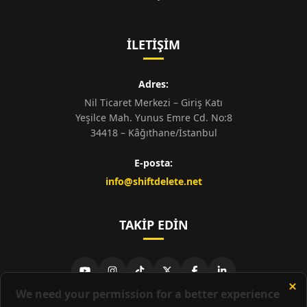
İLETIŞIM
Adres:
Nil Ticaret Merkezi – Giriş Katı
Yeşilce Mah. Yunus Emre Cd. No:8
34418 – Kâğıthane/İstanbul
E-posta:
info@shiftdelete.net
TAKIP EDIN