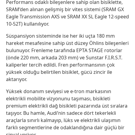
Performans odaklı bileşenlere sahip olan bisiklette,
SRAM’den alınan gelişmiş bir vites sistemi (SRAM GX
Eagle Transmission AXS ve SRAM XX SL Eagle 12-speed
10-52T) kullanılıyor.
Süspansiyon sisteminde ise her iki uçta 180 mm
hareket mesafesine sahip üst düzey Öhlins bileşenleri
bulunuyor. Frenleme tarafında EPTA STAGE rotorlar
(önde 220 mm, arkada 203 mm) ve Sunstar F.I.R.S.T.
kaliperler tercih edildi. Fren performansının çok
yüksek olduğu belirtilen bisiklet, gücü zincir ile
aktarıyor.
Yüksek donanım seviyesi ve e-tron markasının
elektrikli mobilite vizyonunu taşıması, bisikleti
premium elektrikli dağ bisikleti pazarında üst sıralara
taşıyor. Bu hamle, Audi’nin sadece dört tekerlekli
araçlarla sınırlı kalmayıp, lüks ve elektrikli ulaşımın
farklı segmentlerine de odaklandığına dair güçlü bir
sinyal veriyor.