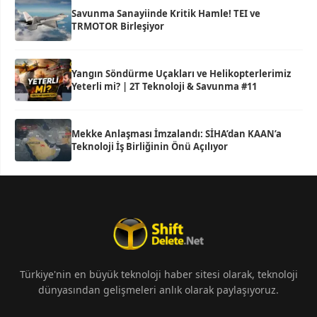
Savunma Sanayiinde Kritik Hamle! TEI ve
TRMOTOR Birleşiyor
Yangın Söndürme Uçakları ve Helikopterlerimiz
Yeterli mi? | 2T Teknoloji & Savunma #11
Mekke Anlaşması İmzalandı: SİHA’dan KAAN’a
Teknoloji İş Birliğinin Önü Açılıyor
Türkiye'nin en büyük teknoloji haber sitesi olarak, teknoloji
dünyasından gelişmeleri anlık olarak paylaşıyoruz.