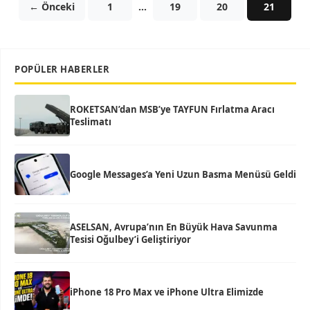
← Önceki
1
…
19
20
21
POPÜLER HABERLER
ROKETSAN’dan MSB’ye TAYFUN Fırlatma Aracı
Teslimatı
Google Messages’a Yeni Uzun Basma Menüsü Geldi
ASELSAN, Avrupa’nın En Büyük Hava Savunma
Tesisi Oğulbey’i Geliştiriyor
iPhone 18 Pro Max ve iPhone Ultra Elimizde