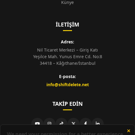
Künye
İLETIŞIM
Adres:
Nil Ticaret Merkezi – Giriş Katı
Yeşilce Mah. Yunus Emre Cd. No:8
34418 – Kâğıthane/İstanbul
E-posta:
info@shiftdelete.net
TAKIP EDIN