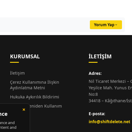
Yorum Yap
KURUMSAL
İLETIŞIM
İletişim
Adres:
Nil Ticaret Merkezi – G
Çerez Kullanımına İlişkin
Aydınlatma Metni
Yeşilce Mah. Yunus E
No:8
Hukuka Aykırılık Bildirimi
34418 – Kâğıthane/İs
Alıntı ve Yeniden Kullanım
Hakkında
E-posta:
Künye
info@shiftdelete.net