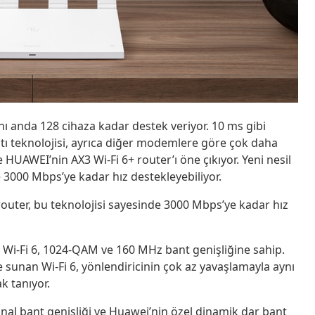
aynı anda 128 cihaza kadar destek veriyor. 10 ms gibi
ı teknolojisi, ayrıca diğer modemlere göre çok daha
HUAWEI’nin AX3 Wi-Fi 6+ router’ı öne çıkıyor. Yeni nesil
 3000 Mbps’ye kadar hız destekleyebiliyor.
 router, bu teknolojisi sayesinde 3000
Mbps’ye kadar hız
n Wi-Fi 6, 1024-QAM ve 160 MHz bant genişliğine sahip.
sunan Wi-Fi 6, yönlendiricinin çok az yavaşlamayla aynı
k tanıyor.
nal bant genişliği ve Huawei’nin özel dinamik dar bant