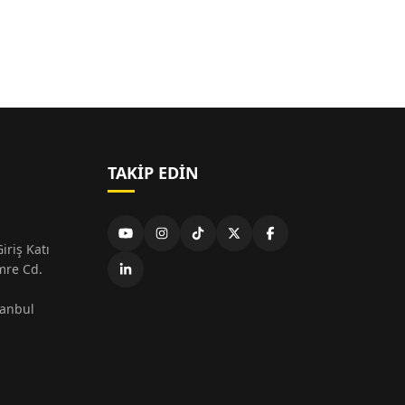
TAKIP EDIN
iriş Katı
mre Cd.
tanbul