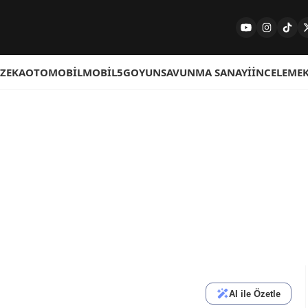
 ZEKA
OTOMOBIL
MOBIL
5G
OYUN
SAVUNMA SANAYI
İNCELEME
AI ile Özetle