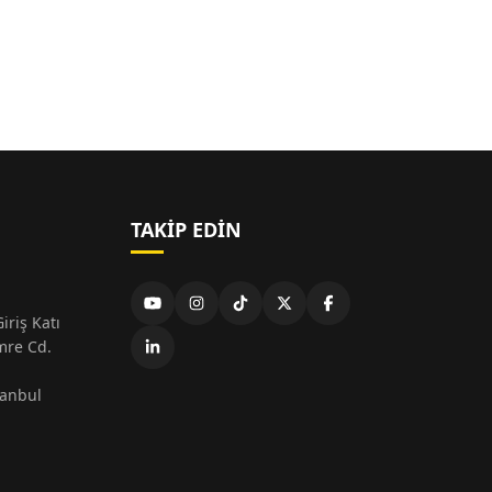
TAKIP EDIN
iriş Katı
mre Cd.
tanbul