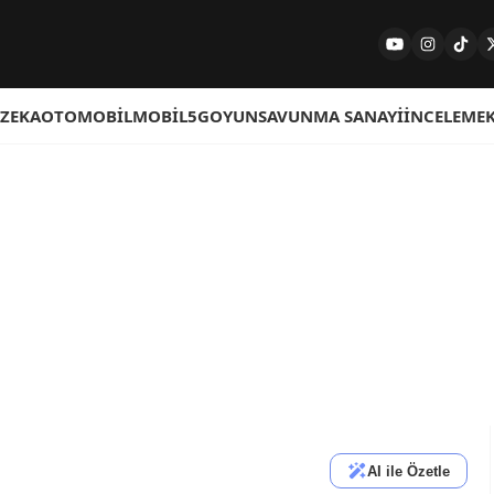
 ZEKA
OTOMOBIL
MOBIL
5G
OYUN
SAVUNMA SANAYI
İNCELEME
AI ile Özetle