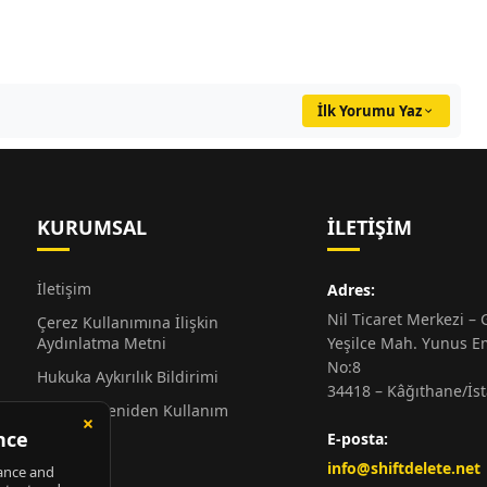
İlk Yorumu Yaz
KURUMSAL
İLETIŞIM
İletişim
Adres:
Nil Ticaret Merkezi – G
Çerez Kullanımına İlişkin
Aydınlatma Metni
Yeşilce Mah. Yunus E
No:8
Hukuka Aykırılık Bildirimi
34418 – Kâğıthane/İs
Alıntı ve Yeniden Kullanım
Hakkında
E-posta:
Künye
info@shiftdelete.net