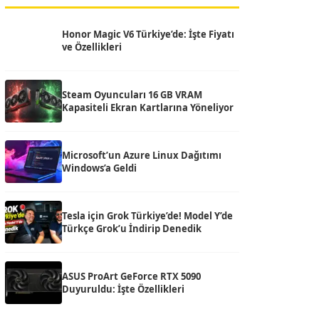
Honor Magic V6 Türkiye’de: İşte Fiyatı
ve Özellikleri
Steam Oyuncuları 16 GB VRAM
Kapasiteli Ekran Kartlarına Yöneliyor
Microsoft’un Azure Linux Dağıtımı
Windows’a Geldi
Tesla için Grok Türkiye’de! Model Y’de
Türkçe Grok’u İndirip Denedik
ASUS ProArt GeForce RTX 5090
Duyuruldu: İşte Özellikleri