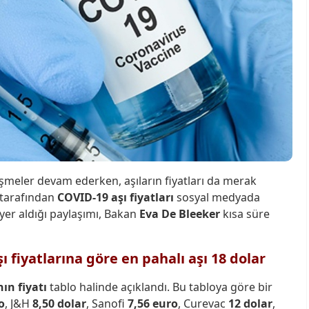
işmeler devam ederken, aşıların fiyatları da merak
 tarafından
COVID-19 aşı fiyatları
sosyal medyada
 yer aldığı paylaşımı, Bakan
Eva De Bleeker
kısa süre
ı fiyatlarına göre en pahalı aşı 18 dolar
nın fiyatı
tablo halinde açıklandı. Bu tabloya göre bir
o
, J&H
8,50 dolar
, Sanofi
7,56 euro
, Curevac
12 dolar
,