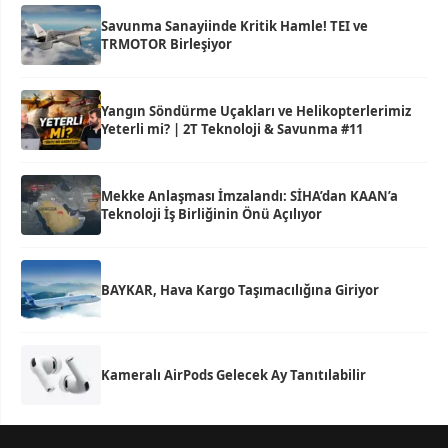
Savunma Sanayiinde Kritik Hamle! TEI ve
TRMOTOR Birleşiyor
Yangın Söndürme Uçakları ve Helikopterlerimiz
Yeterli mi? | 2T Teknoloji & Savunma #11
Mekke Anlaşması İmzalandı: SİHA’dan KAAN’a
Teknoloji İş Birliğinin Önü Açılıyor
BAYKAR, Hava Kargo Taşımacılığına Giriyor
Kameralı AirPods Gelecek Ay Tanıtılabilir