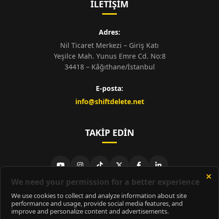
İLETIŞIM
Adres:
Nil Ticaret Merkezi – Giriş Katı
Yeşilce Mah. Yunus Emre Cd. No:8
34418 – Kâğıthane/İstanbul
E-posta:
info@shiftdelete.net
TAKIP EDIN