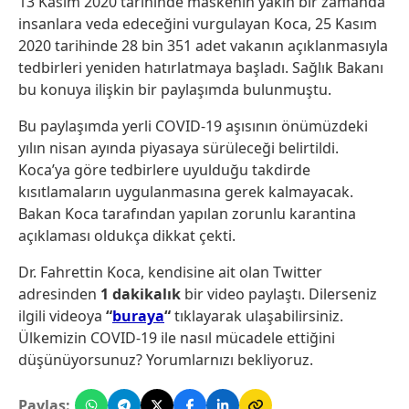
13 Kasım 2020 tarihinde maskenin yakın bir zamanda
insanlara veda edeceğini vurgulayan Koca, 25 Kasım
2020 tarihinde 28 bin 351 adet vakanın açıklanmasıyla
tedbirleri yeniden hatırlatmaya başladı. Sağlık Bakanı
bu konuya ilişkin bir paylaşımda bulunmuştu.
Bu paylaşımda yerli COVID-19 aşısının önümüzdeki
yılın nisan ayında piyasaya sürüleceği belirtildi.
Koca’ya göre tedbirlere uyulduğu takdirde
kısıtlamaların uygulanmasına gerek kalmayacak.
Bakan Koca tarafından yapılan zorunlu karantina
açıklaması oldukça dikkat çekti.
Dr. Fahrettin Koca, kendisine ait olan Twitter
adresinden
1 dakikalık
bir video paylaştı. Dilerseniz
ilgili videoya
“
buraya
“
tıklayarak ulaşabilirsiniz.
Ülkemizin COVID-19 ile nasıl mücadele ettiğini
düşünüyorsunuz? Yorumlarnızı bekliyoruz.
Paylaş: