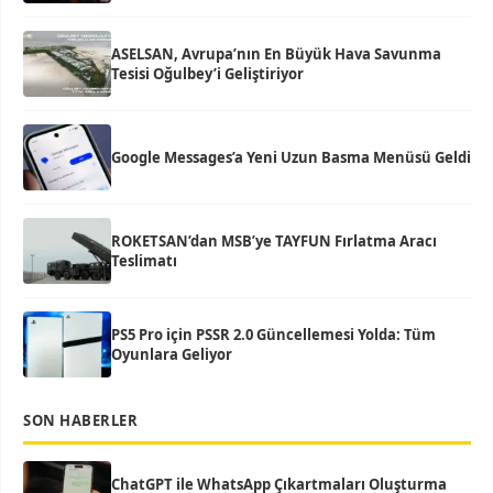
ASELSAN, Avrupa’nın En Büyük Hava Savunma
Tesisi Oğulbey’i Geliştiriyor
Google Messages’a Yeni Uzun Basma Menüsü Geldi
ROKETSAN’dan MSB’ye TAYFUN Fırlatma Aracı
Teslimatı
PS5 Pro için PSSR 2.0 Güncellemesi Yolda: Tüm
Oyunlara Geliyor
SON HABERLER
ChatGPT ile WhatsApp Çıkartmaları Oluşturma