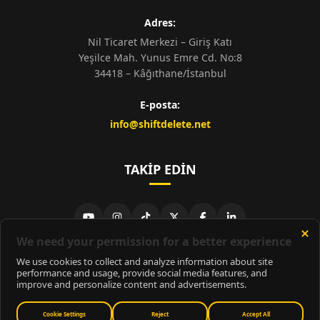
Adres:
Nil Ticaret Merkezi – Giriş Katı
Yeşilce Mah. Yunus Emre Cd. No:8
34418 – Kâğıthane/İstanbul
E-posta:
info@shiftdelete.net
TAKIP EDIN
© 2026
ShiftDelete.Net
- Tüm hakları saklıdır.
ShiftDelete.Net, İnternet Medyası ve Bilişim Muhabirleri Derneği