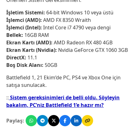
Önerilen Sistem Gereksinimleri:
İşletim Sistemi:
64-bit Windows 10 veya üstü
İşlemci (AMD):
AMD FX 8350 Wraith
İşlemci (Intel):
Intel Core i7 4790 veya dengi
Bellek:
16GB RAM
Ekran Kartı (AMD):
AMD Radeon RX 480 4GB
Ekran Kartı (Nvidia):
Nvidia GeForce GTX 1060 3GB
DirectX:
11.1
Boş Disk Alanı:
50GB
Battlefield 1, 21 Ekim’de PC, PS4 ve Xbox One için
satışa sunulacak.
::
Sistem gereksinimleri de belli oldu. Söyleyin
bakalım, PC’niz Battlefield 1’e hazır mı?
Paylaş: