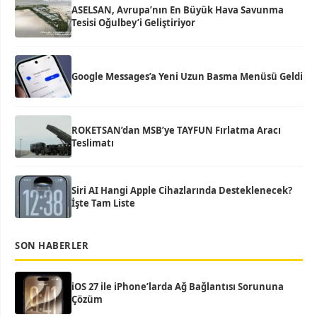
ASELSAN, Avrupa’nın En Büyük Hava Savunma
Tesisi Oğulbey’i Geliştiriyor
Google Messages’a Yeni Uzun Basma Menüsü Geldi
ROKETSAN’dan MSB’ye TAYFUN Fırlatma Aracı
Teslimatı
Siri AI Hangi Apple Cihazlarında Desteklenecek?
İşte Tam Liste
SON HABERLER
iOS 27 ile iPhone’larda Ağ Bağlantısı Sorununa
Çözüm