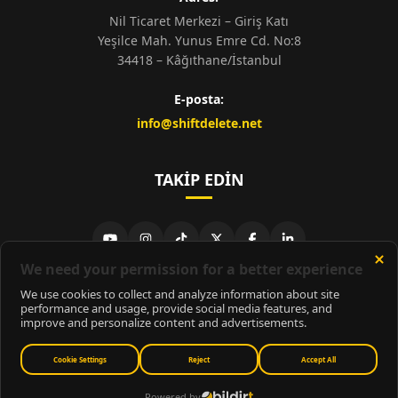
Nil Ticaret Merkezi – Giriş Katı
Yeşilce Mah. Yunus Emre Cd. No:8
34418 – Kâğıthane/İstanbul
E-posta:
info@shiftdelete.net
TAKIP EDIN
© 2026
ShiftDelete.Net
- Tüm hakları saklıdır.
ShiftDelete.Net, İnternet Medyası ve Bilişim Muhabirleri Derneği
üyesidir.