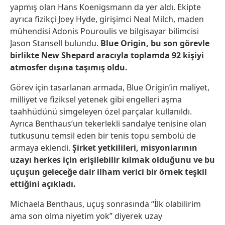
yapmış olan Hans Koenigsmann da yer aldı. Ekipte
ayrıca fizikçi Joey Hyde, girişimci Neal Milch, maden
mühendisi Adonis Pouroulis ve bilgisayar bilimcisi
Jason Stansell bulundu.
Blue Origin, bu son görevle
birlikte New Shepard aracıyla toplamda 92 kişiyi
atmosfer dışına taşımış oldu.
Görev için tasarlanan armada, Blue Origin’in maliyet,
milliyet ve fiziksel yetenek gibi engelleri aşma
taahhüdünü simgeleyen özel parçalar kullanıldı.
Ayrıca Benthaus’un tekerlekli sandalye tenisine olan
tutkusunu temsil eden bir tenis topu sembolü de
armaya eklendi.
Şirket yetkilileri, misyonlarının
uzayı herkes için erişilebilir kılmak olduğunu ve bu
uçuşun geleceğe dair ilham verici bir örnek teşkil
ettiğini açıkladı.
Michaela Benthaus, uçuş sonrasında “İlk olabilirim
ama son olma niyetim yok” diyerek uzay