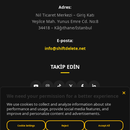
Adres:
Nil Ticaret Merkezi – Giriş Katı
Yeşilce Mah. Yunus Emre Cd. No:8
34418 – Kâğıthane/İstanbul
E-posta:
info@shiftdelete.net
TAKIP EDIN
© 2026
ShiftDelete.Net
- Tüm hakları saklıdır.
ShiftDelete.Net, İnternet Medyası ve Bilişim Muhabirleri Derneği