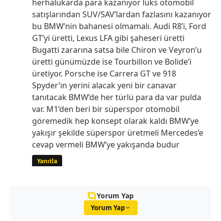
herhalükarda para kazanıyor lüks otomobil
satışlarından SUV/SAV’lardan fazlasını kazanıyor
bu BMW’nin bahanesi olmamalı. Audi R8’i, Ford
GT’yi üretti, Lexus LFA gibi şaheseri üretti
Bugatti zararına satsa bile Chiron ve Veyron’u
üretti günümüzde ise Tourbillon ve Bolide’i
üretiyor. Porsche ise Carrera GT ve 918
Spyder’ın yerini alacak yeni bir canavar
tanıtacak BMW’de her türlü para da var pulda
var. M1’den beri bir süperspor otomobil
göremedik hep konsept olarak kaldı BMW’ye
yakışır şekilde süperspor üretmeli Mercedes’e
cevap vermeli BMW’ye yakışanda budur
Yanıtla
Yorum Yap
Yorum Yap