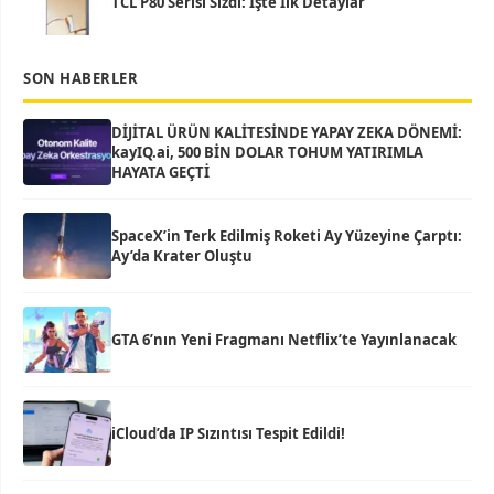
TCL P80 Serisi Sızdı: İşte İlk Detaylar
SON HABERLER
DİJİTAL ÜRÜN KALİTESİNDE YAPAY ZEKA DÖNEMİ:
kayIQ.ai, 500 BİN DOLAR TOHUM YATIRIMLA
HAYATA GEÇTİ
SpaceX’in Terk Edilmiş Roketi Ay Yüzeyine Çarptı:
Ay’da Krater Oluştu
GTA 6’nın Yeni Fragmanı Netflix’te Yayınlanacak
iCloud’da IP Sızıntısı Tespit Edildi!