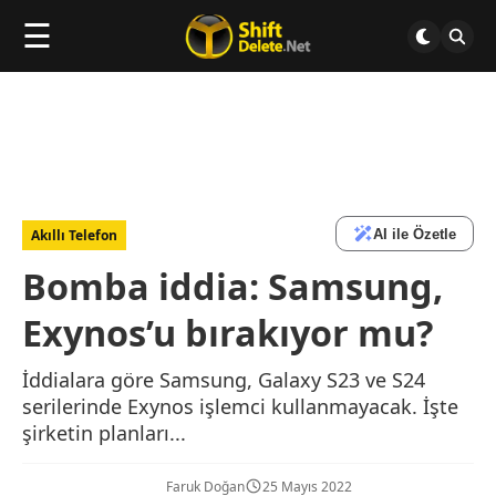
☰
AI ile Özetle
Akıllı Telefon
Bomba iddia: Samsung,
Exynos’u bırakıyor mu?
İddialara göre Samsung, Galaxy S23 ve S24
serilerinde Exynos işlemci kullanmayacak. İşte
şirketin planları...
Faruk Doğan
25 Mayıs 2022