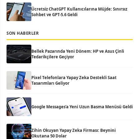
Ücretsiz ChatGPT Kullanıcılarına Müjde: Sınırsız
Sohbet ve GPT-5.6 Geldi
SON HABERLER
Bellek Pazarında Yeni Dönem: HP ve Asus Çinli
Tedarikçilere Geçiyor
Pixel Telefonlara Yapay Zeka Destekli Saat
Tasarımları Geliyor
Google Messages’a Yeni Uzun Basma Menüsü Geldi
Zihin Okuyan Yapay Zeka Firması: Beynini
Okutana 50 Dolar