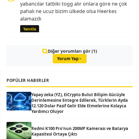
yabancılar tatbiki togg alır onlara göre ne çok
pahalı ne ucuz bizim ülkede olsa Heerkes
alamazdı
Yanıtla
Diğer yorumları gör (1)
Yorum Yap
POPÜLER HABERLER
Yapay zeka (YZ), EiCrypto Bulut Bilişim Gücüyle
Derinlemesine Entegre Edilerek, Türklerin Ayda
12.120 Dolar Pasif Gelir Elde Etmelerine Kolayca
Yardımcı Oluyor
Redmi K100 Pro’nun 200MP Kamerası ve Batarya
Kapasitesi Ortaya Çıktı