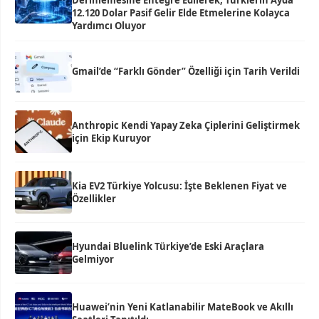
Derinlemesine Entegre Edilerek, Türklerin Ayda
12.120 Dolar Pasif Gelir Elde Etmelerine Kolayca
Yardımcı Oluyor
Gmail’de “Farklı Gönder” Özelliği için Tarih Verildi
Anthropic Kendi Yapay Zeka Çiplerini Geliştirmek
için Ekip Kuruyor
Kia EV2 Türkiye Yolcusu: İşte Beklenen Fiyat ve
Özellikler
Hyundai Bluelink Türkiye’de Eski Araçlara
Gelmiyor
Huawei’nin Yeni Katlanabilir MateBook ve Akıllı