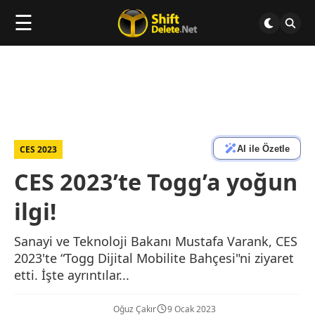
☰
AI ile Özetle
CES 2023
CES 2023’te Togg’a yoğun
ilgi!
Sanayi ve Teknoloji Bakanı Mustafa Varank, CES
2023'te “Togg Dijital Mobilite Bahçesi"ni ziyaret
etti. İşte ayrıntılar...
Oğuz Çakır
9 Ocak 2023