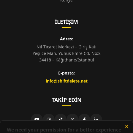
İLETIŞIM
Adres:
Nil Ticaret Merkezi – Giriş Katı
Yeşilce Mah. Yunus Emre Cd. No:8
34418 – Kâğıthane/İstanbul
E-posta:
info@shiftdelete.net
TAKIP EDIN