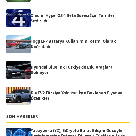
Xiaomi HyperOS 4 Beta Süreci İçin Tarihler
Sızdırıldı
Togg LFP Batarya Kullanımını Resmi Olarak
Doğruladı
Hyundai Bluelink Türkiye’de Eski Araçlara
Gelmiyor
Kia EV2 Türkiye Yolcusu: İşte Beklenen Fiyat ve
Özellikler
SON HABERLER
Yapay zeka (YZ), EiCrypto Bulut Bilişim Gücüyle