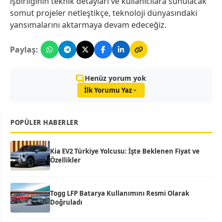
işbirliğinin teknik detayları ve kullanıcılara sunulacak
somut projeler netleştikçe, teknoloji dünyasındaki
yansımalarını aktarmaya devam edeceğiz.
Paylaş:
Henüz yorum yok
İlk Yorumu Yaz
POPÜLER HABERLER
Kia EV2 Türkiye Yolcusu: İşte Beklenen Fiyat ve
Özellikler
Togg LFP Batarya Kullanımını Resmi Olarak
Doğruladı