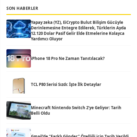
SON HABERLER
Yapay zeka (YZ), EiCrypto Bulut Bilişim Gücüyle
Derinlemesine Entegre Edilerek, Türklerin Ayda
12.120 Dolar Pasif Gelir Elde Etmelerine Kolayca
Yardımcı Oluyor
iPhone 18 Pro Ne Zaman Tanıtılacak?
TCL P80 Serisi Sızdı: İşte İlk Detaylar
Minecraft Nintendo Switch 2’ye Geliyor: Tarih
Belli Oldu
Gmail’de “Farklı Gönder” Özelliği için Tarih Verildi