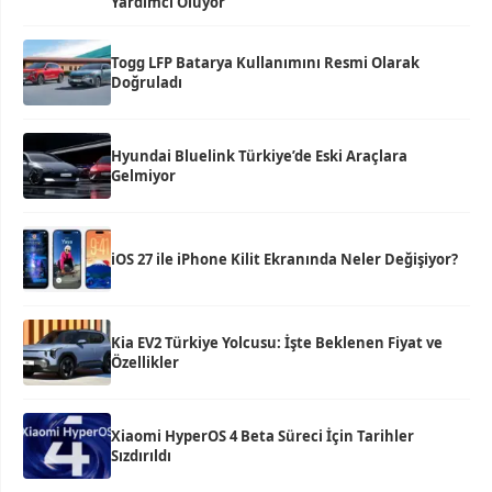
Yardımcı Oluyor
Togg LFP Batarya Kullanımını Resmi Olarak
Doğruladı
Hyundai Bluelink Türkiye’de Eski Araçlara
Gelmiyor
iOS 27 ile iPhone Kilit Ekranında Neler Değişiyor?
Kia EV2 Türkiye Yolcusu: İşte Beklenen Fiyat ve
Özellikler
Xiaomi HyperOS 4 Beta Süreci İçin Tarihler
Sızdırıldı