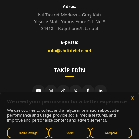
Adres:
Nil Ticaret Merkezi – Giriş Katı
Yeşilce Mah. Yunus Emre Cd. No:8
34418 – Kâğıthane/İstanbul
E-posta:
info@shiftdelete.net
TAKIP EDIN
© 2026
ShiftDelete.Net
- Tüm hakları saklıdır.
ShiftDelete.Net, İnternet Medyası ve Bilişim Muhabirleri Derneği