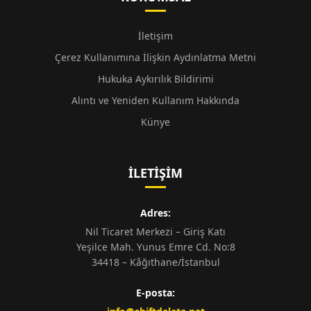
İletişim
Çerez Kullanımına İlişkin Aydınlatma Metni
Hukuka Aykırılık Bildirimi
Alıntı ve Yeniden Kullanım Hakkında
Künye
İLETIŞIM
Adres:
Nil Ticaret Merkezi – Giriş Katı
Yeşilce Mah. Yunus Emre Cd. No:8
34418 – Kâğıthane/İstanbul
E-posta: