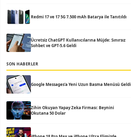
Redmi 17 ve 17 5G 7.500 mAh Batarya ile Tanıtıldı
Ücretsiz ChatGPT Kullanıcılarına Müjde: Sınırsız
Sohbet ve GPT-5.6 Geldi
SON HABERLER
Google Messages’a Yeni Uzun Basma Menüsü Geldi
Zihin Okuyan Yapay Zeka Firması: Beynini
Okutana 50 Dolar
iPhone 18 Pro Max ve iPhone Ultra Elimizde